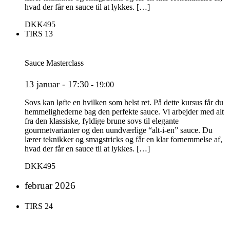
hvad der får en sauce til at lykkes. […]
DKK495
TIRS
13
Sauce Masterclass
13 januar - 17:30
-
19:00
Sovs kan løfte en hvilken som helst ret. På dette kursus får du
hemmelighederne bag den perfekte sauce. Vi arbejder med alt
fra den klassiske, fyldige brune sovs til elegante
gourmetvarianter og den uundværlige “alt-i-en” sauce. Du
lærer teknikker og smagstricks og får en klar fornemmelse af,
hvad der får en sauce til at lykkes. […]
DKK495
februar 2026
TIRS
24