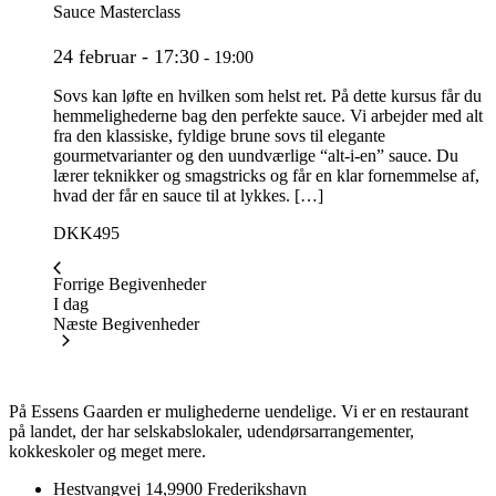
Sauce Masterclass
24 februar - 17:30
-
19:00
Sovs kan løfte en hvilken som helst ret. På dette kursus får du
hemmelighederne bag den perfekte sauce. Vi arbejder med alt
fra den klassiske, fyldige brune sovs til elegante
gourmetvarianter og den uundværlige “alt-i-en” sauce. Du
lærer teknikker og smagstricks og får en klar fornemmelse af,
hvad der får en sauce til at lykkes. […]
DKK495
Forrige
Begivenheder
I dag
Næste
Begivenheder
På Essens Gaarden er mulighederne uendelige. Vi er en restaurant
på landet, der har selskabslokaler, udendørsarrangementer,
kokkeskoler og meget mere.
Hestvangvej 14,9900 Frederikshavn