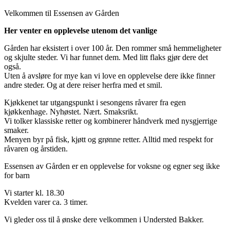
Velkommen til Essensen av Gården
Her venter en opplevelse utenom det vanlige
Gården har eksistert i over 100 år. Den rommer små hemmeligheter
og skjulte steder. Vi har funnet dem. Med litt flaks gjør dere det
også.
Uten å avsløre for mye kan vi love en opplevelse dere ikke finner
andre steder. Og at dere reiser herfra med et smil.
Kjøkkenet tar utgangspunkt i sesongens råvarer fra egen
kjøkkenhage. Nyhøstet. Nært. Smaksrikt.
Vi tolker klassiske retter og kombinerer håndverk med nysgjerrige
smaker.
Menyen byr på fisk, kjøtt og grønne retter. Alltid med respekt for
råvaren og årstiden.
Essensen av Gården er en opplevelse for voksne og egner seg ikke
for barn
Vi starter kl. 18.30
Kvelden varer ca. 3 timer.
Vi gleder oss til å ønske dere velkommen i Understed Bakker.