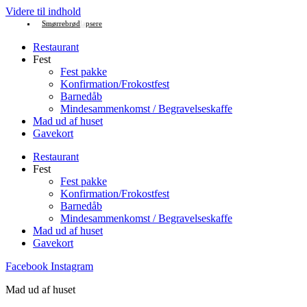
Videre til indhold
Enkelt ret
Menu
Buffet
Buffet
Buffet
Buffet
Buffet
Hapsere
Smørrebrød
,
Hapsere
Restaurant
Fest
Fest pakke
Konfirmation/Frokostfest
Barnedåb
Mindesammenkomst / Begravelseskaffe
Mad ud af huset
Gavekort
Restaurant
Fest
Fest pakke
Konfirmation/Frokostfest
Barnedåb
Mindesammenkomst / Begravelseskaffe
Mad ud af huset
Gavekort
Facebook
Instagram
Mad ud af huset