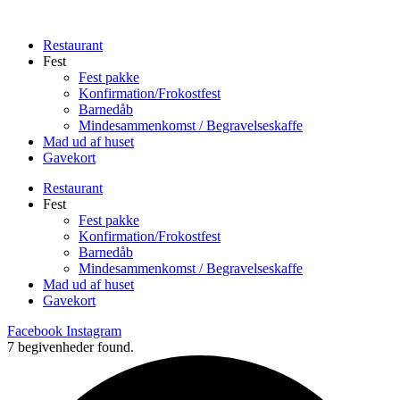
Videre
til
Restaurant
indhold
Fest
Fest pakke
Konfirmation/Frokostfest
Barnedåb
Mindesammenkomst / Begravelseskaffe
Mad ud af huset
Gavekort
Restaurant
Fest
Fest pakke
Konfirmation/Frokostfest
Barnedåb
Mindesammenkomst / Begravelseskaffe
Mad ud af huset
Gavekort
Facebook
Instagram
7 begivenheder found.