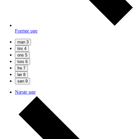
Forrige uge
man
3
tirs
4
ons
5
tors
6
fre
7
lør
8
søn
9
Næste uge