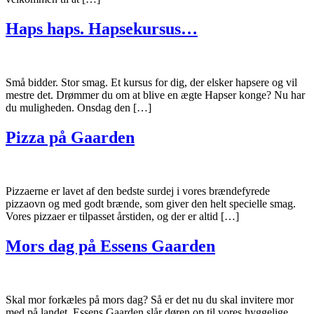
Haps haps. Hapsekursus…
Små bidder. Stor smag. Et kursus for dig, der elsker hapsere og vil
mestre det. Drømmer du om at blive en ægte Hapser konge? Nu har
du muligheden. Onsdag den […]
Pizza på Gaarden
Pizzaerne er lavet af den bedste surdej i vores brændefyrede
pizzaovn og med godt brænde, som giver den helt specielle smag.
Vores pizzaer er tilpasset årstiden, og der er altid […]
Mors dag på Essens Gaarden
Skal mor forkæles på mors dag? Så er det nu du skal invitere mor
med på landet. Essens Gaarden slår døren op til vores hyggelige